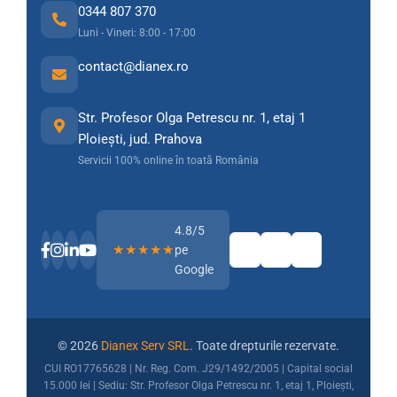
0344 807 370
Luni - Vineri: 8:00 - 17:00
contact@dianex.ro
Str. Profesor Olga Petrescu nr. 1, etaj 1
Ploiești, jud. Prahova
Servicii 100% online în toată România
4.8/5
★★★★★
pe
Google
© 2026
Dianex Serv SRL
. Toate drepturile rezervate.
CUI RO17765628 | Nr. Reg. Com. J29/1492/2005 | Capital social
15.000 lei | Sediu: Str. Profesor Olga Petrescu nr. 1, etaj 1, Ploiești,