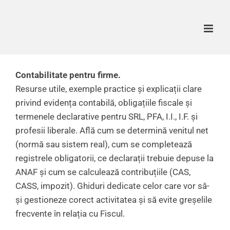
Skip
to
content
Contabilitate pentru firme.
Resurse utile, exemple practice și explicații clare
privind evidența contabilă, obligațiile fiscale și
termenele declarative pentru SRL, PFA, I.I., I.F. și
profesii liberale. Află cum se determină venitul net
(normă sau sistem real), cum se completează
registrele obligatorii, ce declarații trebuie depuse la
ANAF și cum se calculează contribuțiile (CAS,
CASS, impozit). Ghiduri dedicate celor care vor să-
și gestioneze corect activitatea și să evite greșelile
frecvente în relația cu Fiscul.