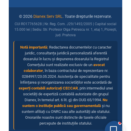
© 2026
Dianex Serv SRL
. Toate drepturile rezervate.
CUI RO17765628 | Nr. Reg. Com. J29/1492/2005 | Capital social
15.000 lei | Sediu: Str. Profesor Olga Petrescu nr. 1, etaj 1, Ploiești,
jud. Prahova
Notă importantă:
Redactarea documentelor cu caracter
juridic, consultanța juridică personalizată aferentă
dosarului în lucru și depunerea dosarului la Registrul
Comerțului sunt realizate exclusiv de un
avocat
colaborator
, în baza contractului de reprezentare nr.
0284997/23.05.2024. Asistența de specialitate pentru
înființarea și reorganizarea societăților este acordată de
experți contabili autorizați CECCAR
, prin intermediul unei
societăți de expertiză contabilă autorizate din grupul
Dianex, în temeiul art. 6 lit. g) din OUG 65/1994.
Nu
suntem o instituție publică sau guvernamentală
și nu
suntem afiliați cu ONRC sau alte autorități ale statului.
Onorariile noastre sunt distincte de taxele oficiale
percepute de instituțiile statului.