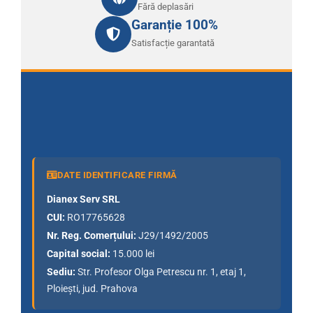
Fără deplasări
Garanție 100%
Satisfacție garantată
DATE IDENTIFICARE FIRMĂ
Dianex Serv SRL
CUI:
RO17765628
Nr. Reg. Comerțului:
J29/1492/2005
Capital social:
15.000 lei
Sediu:
Str. Profesor Olga Petrescu nr. 1, etaj 1,
Ploiești, jud. Prahova