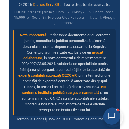
© 2026
Dianex Serv SRL
. Toate drepturile rezervate.
CUI RO17765628 | Nr. Reg. Com. J29/1492/2005 | Capital social
15.000 lei | Sediu: Str. Profesor Olga Petrescu nr. 1, etaj 1, Ploiești,
jud. Prahova
Notă importantă:
Redactarea documentelor cu caracter
juridic, consultanța juridică personalizată aferentă
dosarului în lucru și depunerea dosarului la Registrul
Comerțului sunt realizate exclusiv de un
avocat
colaborator
, în baza contractului de reprezentare nr.
0284997/23.05.2024. Asistența de specialitate pentru
înființarea și reorganizarea societăților este acordată de
experți contabili autorizați CECCAR
, prin intermediul unei
societăți de expertiză contabilă autorizate din grupul
Dianex, în temeiul art. 6 lit. g) din OUG 65/1994.
Nu
suntem o instituție publică sau guvernamentală
și nu
suntem afiliați cu ONRC sau alte autorități ale statului.
Onorariile noastre sunt distincte de taxele oficiale
percepute de instituțiile statului.
Termeni și Condiții
Cookies
GDPR
Protecția Consumatorilor
|
|
|