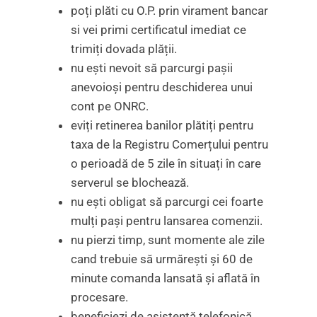
poți plăti cu O.P. prin virament bancar
si vei primi certificatul imediat ce
trimiți dovada plății.
nu ești nevoit să parcurgi pașii
anevoioși pentru deschiderea unui
cont pe ONRC.
eviți retinerea banilor plătiți pentru
taxa de la Registru Comerțului pentru
o perioadă de 5 zile în situați în care
serverul se blochează.
nu ești obligat să parcurgi cei foarte
mulți pași pentru lansarea comenzii.
nu pierzi timp, sunt momente ale zile
cand trebuie să urmărești și 60 de
minute comanda lansată și aflată în
procesare.
beneficiezi de asistență telefonică