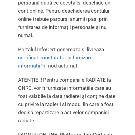
persoană după ce acesta își deschide un
cont online. Pentru deschiderea contului
online trebuie parcurși anumiți pasi prin
furnizarea de informații personale și nu
numai.
Portalul InfoCert generează si livrează
certificat constatator și furnizare
informaţii
în mod automat.
ATENȚIE !! Pentru companiile RADIATE la
ONRC, vor fi furnizate informațiile care au
fost valabile la data radierei și conține date
cu privire la radierii si modul iîn care a fost
decisă repartizare a activelor companiei
radiate.
FACTURI ONLINE: Platforma InfoCert este