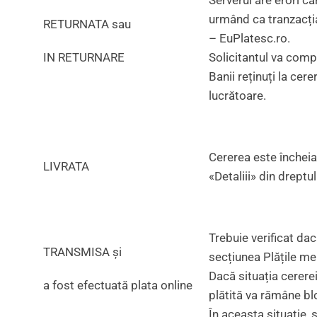
Serverul are erori c
urmând ca tranzacția
RETURNATA sau
– EuPlatesc.ro.
IN RETURNARE
Solicitantul va comp
Banii reținuți la cer
lucrătoare.
Cererea este încheiat
LIVRATA
«Detaliii» din dreptul
Trebuie verificat dac
TRANSMISA și
secțiunea Plățile mel
Dacă situația cerere
a fost efectuată plata online
plătită va rămâne bl
În aceasta situație,