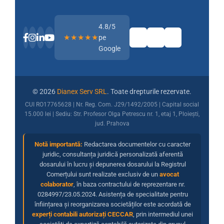
4.8/5
★★★★★
pe
Google
© 2026
Dianex Serv SRL
. Toate drepturile rezervate.
CUI RO17765628 | Nr. Reg. Com. J29/1492/2005 | Capital social
15.000 lei | Sediu: Str. Profesor Olga Petrescu nr. 1, etaj 1, Ploiești,
jud. Prahova
Notă importantă:
Redactarea documentelor cu caracter
juridic, consultanța juridică personalizată aferentă
dosarului în lucru și depunerea dosarului la Registrul
Comerțului sunt realizate exclusiv de un
avocat
colaborator
, în baza contractului de reprezentare nr.
0284997/23.05.2024. Asistența de specialitate pentru
înființarea și reorganizarea societăților este acordată de
experți contabili autorizați CECCAR
, prin intermediul unei