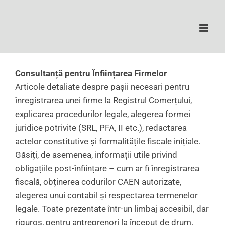
Skip
to
content
Consultanță pentru Înființarea Firmelor
Articole detaliate despre pașii necesari pentru
înregistrarea unei firme la Registrul Comerțului,
explicarea procedurilor legale, alegerea formei
juridice potrivite (SRL, PFA, II etc.), redactarea
actelor constitutive și formalitățile fiscale inițiale.
Găsiți, de asemenea, informații utile privind
obligațiile post-înființare – cum ar fi înregistrarea
fiscală, obținerea codurilor CAEN autorizate,
alegerea unui contabil și respectarea termenelor
legale. Toate prezentate într-un limbaj accesibil, dar
riguros, pentru antreprenori la început de drum.