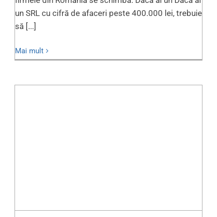
firmele din România se schimbă. Dacă ai un Dacă ai
un SRL cu cifră de afaceri peste 400.000 lei, trebuie
să [...]
Mai mult