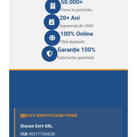
50.000+
Firme în portofoliu
20+ Ani
Experiență din 2005
100% Online
Fără deplasări
Garanție 100%
Satisfacție garantată
DATE IDENTIFICARE FIRMĂ
Dianex Serv SRL
CUI:
RO17765628