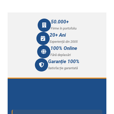
50.000+
Firme în portofoliu
20+ Ani
Experiență din 2005
100% Online
Fără deplasări
Garanție 100%
Satisfacție garantată