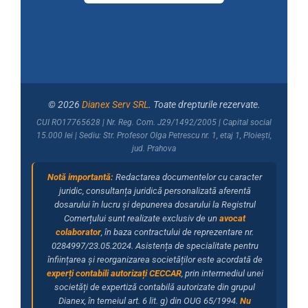
© 2026
Dianex Serv SRL
. Toate drepturile rezervate.
CUI RO17765628 | Nr. Reg. Com. J29/1492/2005 | Capital social
15.000 lei | Sediu: Str. Profesor Olga Petrescu nr. 1, etaj 1, Ploiești,
jud. Prahova
Notă importantă:
Redactarea documentelor cu caracter
juridic, consultanța juridică personalizată aferentă
dosarului în lucru și depunerea dosarului la Registrul
Comerțului sunt realizate exclusiv de un
avocat
colaborator
, în baza contractului de reprezentare nr.
0284997/23.05.2024. Asistența de specialitate pentru
înființarea și reorganizarea societăților este acordată de
experți contabili autorizați CECCAR
, prin intermediul unei
societăți de expertiză contabilă autorizate din grupul
Dianex, în temeiul art. 6 lit. g) din OUG 65/1994.
Nu