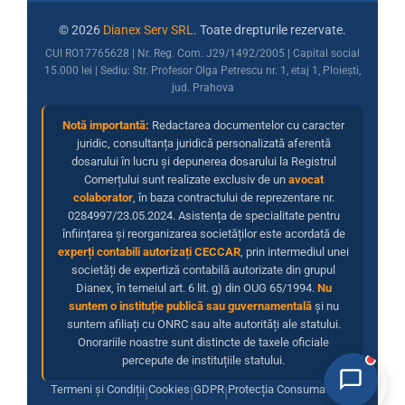
© 2026
Dianex Serv SRL
. Toate drepturile rezervate.
CUI RO17765628 | Nr. Reg. Com. J29/1492/2005 | Capital social
15.000 lei | Sediu: Str. Profesor Olga Petrescu nr. 1, etaj 1, Ploiești,
jud. Prahova
Notă importantă:
Redactarea documentelor cu caracter
juridic, consultanța juridică personalizată aferentă
dosarului în lucru și depunerea dosarului la Registrul
Comerțului sunt realizate exclusiv de un
avocat
colaborator
, în baza contractului de reprezentare nr.
0284997/23.05.2024. Asistența de specialitate pentru
înființarea și reorganizarea societăților este acordată de
experți contabili autorizați CECCAR
, prin intermediul unei
societăți de expertiză contabilă autorizate din grupul
Dianex, în temeiul art. 6 lit. g) din OUG 65/1994.
Nu
suntem o instituție publică sau guvernamentală
și nu
suntem afiliați cu ONRC sau alte autorități ale statului.
Onorariile noastre sunt distincte de taxele oficiale
percepute de instituțiile statului.
Termeni și Condiții
Cookies
GDPR
Protecția Consumatorilor
|
|
|