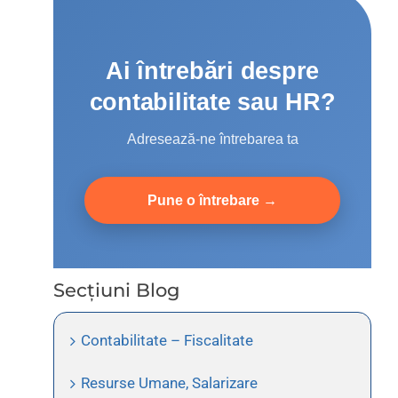
Ai întrebări despre
contabilitate sau HR?
Adresează-ne întrebarea ta
Pune o întrebare →
Secțiuni Blog
Contabilitate – Fiscalitate
Resurse Umane, Salarizare