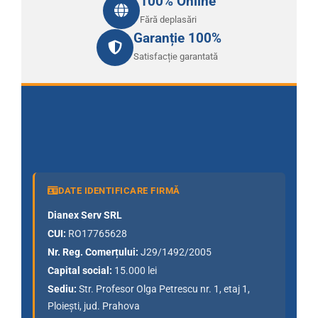
100% Online
Case de Marcat
Fără deplasări
Garanție 100%
Satisfacție garantată
Răspunsuri de la specialiști
DATE IDENTIFICARE FIRMĂ
Dianex Serv SRL
CUI:
RO17765628
Nr. Reg. Comerțului:
J29/1492/2005
Capital social:
15.000 lei
Sediu:
Str. Profesor Olga Petrescu nr. 1, etaj 1,
Ploiești, jud. Prahova