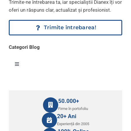
Trimite-ne întrebarea ta, iar specialiștii Dianex îți vor
oferi un răspuns clar, actualizat și profesionist.
Trimite întrebarea!
Categori Blog
Toggle
Navigation
Contabilitate – Fiscalitate
Resurse Umane, Salarizare
50.000+
Firme în portofoliu
20+ Ani
Consultanță în Afaceri
Experiență din 2005