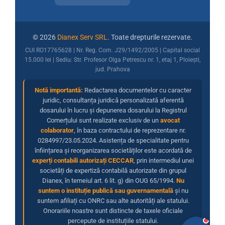
© 2026
Dianex Serv SRL
. Toate drepturile rezervate.
CUI RO17765628 | Nr. Reg. Com. J29/1492/2005 | Capital social
15.000 lei | Sediu: Str. Profesor Olga Petrescu nr. 1, etaj 1, Ploiești,
jud. Prahova
Notă importantă:
Redactarea documentelor cu caracter
juridic, consultanța juridică personalizată aferentă
dosarului în lucru și depunerea dosarului la Registrul
Comerțului sunt realizate exclusiv de un
avocat
colaborator
, în baza contractului de reprezentare nr.
0284997/23.05.2024. Asistența de specialitate pentru
înființarea și reorganizarea societăților este acordată de
experți contabili autorizați CECCAR
, prin intermediul unei
societăți de expertiză contabilă autorizate din grupul
Dianex, în temeiul art. 6 lit. g) din OUG 65/1994.
Nu
suntem o instituție publică sau guvernamentală
și nu
suntem afiliați cu ONRC sau alte autorități ale statului.
Onorariile noastre sunt distincte de taxele oficiale
percepute de instituțiile statului.