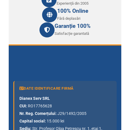
Experiență din 2005
100% Online
Fără deplasări
Garanție 100%
Satisfacție garantată
DATE IDENTIFICARE FIRMĂ
Dianex Serv SRL
CUI:
RO17765628
Nr. Reg. Comerțului:
J29/1492/2005
Capital social:
15.000 lei
Sediu:
Str. Profesor Olga Petrescu nr. 1, etaj 1,