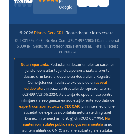
★★★★★
pe
Google
© 2026
Dianex Serv SRL
. Toate drepturile rezervate.
CUI RO17765628 | Nr. Reg. Com. J29/1492/2005 | Capital social
15.000 lei | Sediu: Str. Profesor Olga Petrescu nr. 1, etaj 1, Ploiești,
jud. Prahova
Notă importantă:
Redactarea documentelor cu caracter
juridic, consultanța juridică personalizată aferentă
dosarului în lucru și depunerea dosarului la Registrul
Comerțului sunt realizate exclusiv de un
avocat
colaborator
, în baza contractului de reprezentare nr.
0284997/23.05.2024. Asistența de specialitate pentru
înființarea și reorganizarea societăților este acordată de
experți contabili autorizați CECCAR
, prin intermediul unei
societăți de expertiză contabilă autorizate din grupul
Dianex, în temeiul art. 6 lit. g) din OUG 65/1994.
Nu
suntem o instituție publică sau guvernamentală
și nu
suntem afiliați cu ONRC sau alte autorități ale statului.