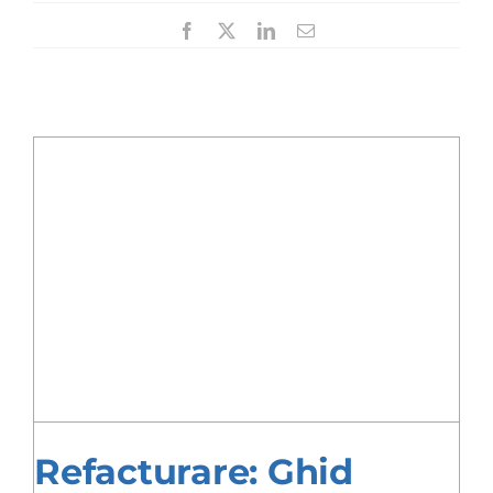
Facebook
X
LinkedIn
E-
mail:
Refacturare: Ghid