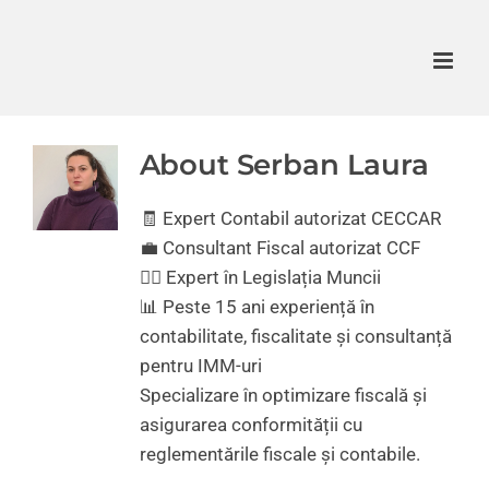
Skip
to
content
About Serban Laura
🧾 Expert Contabil autorizat CECCAR
💼 Consultant Fiscal autorizat CCF
👩‍⚖️ Expert în Legislația Muncii
📊 Peste 15 ani experiență în
contabilitate, fiscalitate și consultanță
pentru IMM-uri
Specializare în optimizare fiscală și
asigurarea conformității cu
reglementările fiscale și contabile.