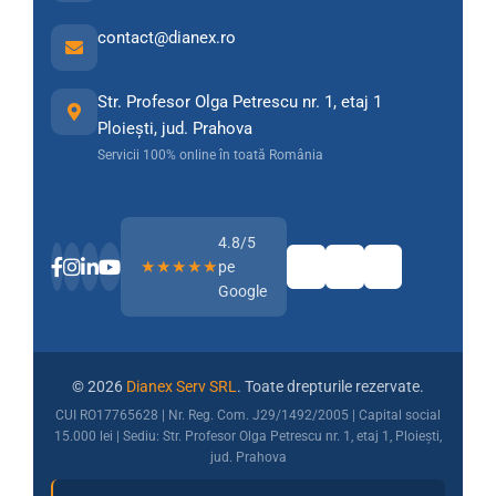
contact@dianex.ro
Str. Profesor Olga Petrescu nr. 1, etaj 1
Ploiești, jud. Prahova
Servicii 100% online în toată România
4.8/5
★★★★★
pe
Google
© 2026
Dianex Serv SRL
. Toate drepturile rezervate.
CUI RO17765628 | Nr. Reg. Com. J29/1492/2005 | Capital social
15.000 lei | Sediu: Str. Profesor Olga Petrescu nr. 1, etaj 1, Ploiești,
jud. Prahova